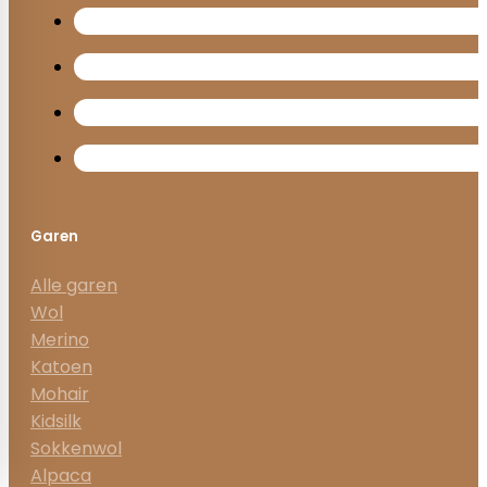
Garen
Alle garen
Wol
Merino
Katoen
Mohair
Kidsilk
Sokkenwol
Alpaca