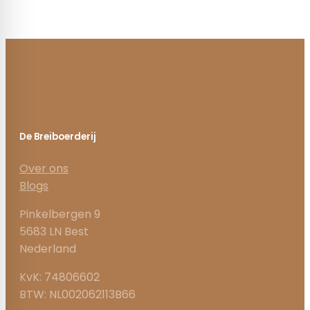
De Breiboerderij
Over ons
Blogs
Pinkelbergen 9
5683 LN Best
Nederland
KvK: 74806602
BTW: NL002062113B66