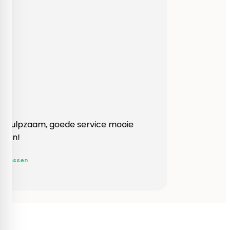
Heel behulpzaam, goede service mooie
produkten!
Yvonne Claessen