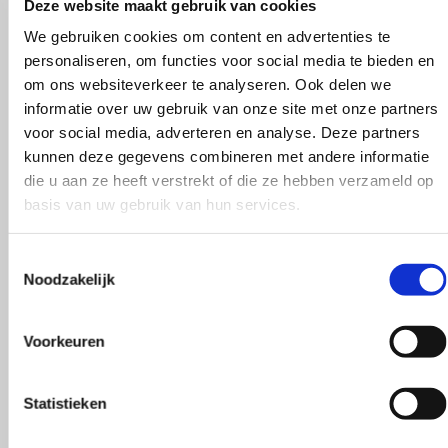
Deze website maakt gebruik van cookies
We gebruiken cookies om content en advertenties te
personaliseren, om functies voor social media te bieden en
om ons websiteverkeer te analyseren. Ook delen we
informatie over uw gebruik van onze site met onze partners
voor social media, adverteren en analyse. Deze partners
kunnen deze gegevens combineren met andere informatie
die u aan ze heeft verstrekt of die ze hebben verzameld op
basis van uw gebruik van hun services.
Toestemmingsselectie
Noodzakelijk
 een aanrader! Supergoede en
Vlotte ontvangst van 
Voorkeuren
 en goed advies.
klopte heel blij na t
Rieneke, ze heeft me 
Statistieken
gegeven een erg geze