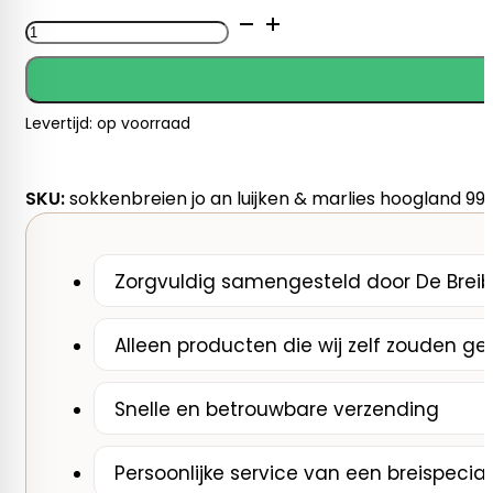
Sokken
breien
(van
boord
Levertijd: op voorraad
tot
teen
en
SKU:
sokkenbreien jo an luijken & marlies hoogland 99
van
teen
tot
Zorgvuldig samengesteld door De Breib
boord)
Jo
Alleen producten die wij zelf zouden ge
An
Luijken
aantal
Snelle en betrouwbare verzending
Persoonlijke service van een breispecial