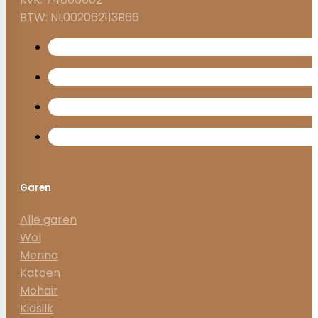
BTW: NL002062113B66
Garen
Alle garen
Wol
Merino
Katoen
Mohair
Kidsilk