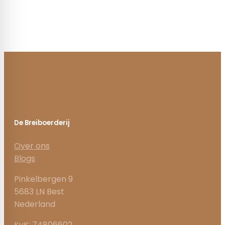
De Breiboerderij
Over ons
Blogs
Pinkelbergen 9
5683 LN Best
Nederland
KvK: 74806602