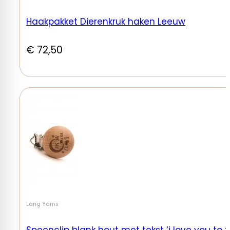
Haakpakket Dierenkruk haken Leeuw
€
72,50
Lang Yarns
Speenclip blank hout met tekst ‘i love you to 