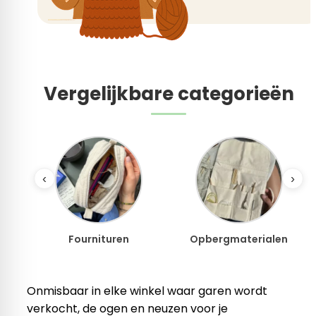
Vergelijkbare categorieën
‹
›
en
Opbergmaterialen
Sokken breien
Onmisbaar in elke winkel waar garen wordt
verkocht, de ogen en neuzen voor je