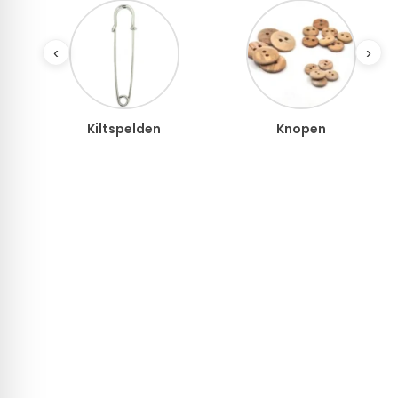
‹
›
elden
Knopen
Kralen