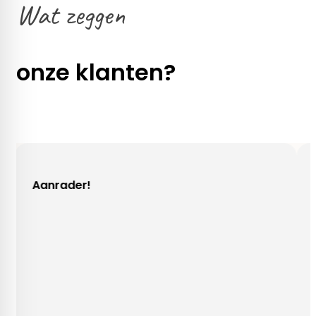
Wat zeggen
onze klanten?
r!
Gezellig conta