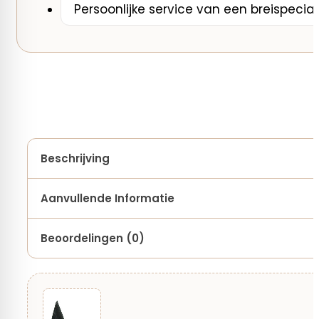
Persoonlijke service van een breispecial
Beschrijving
Aanvullende Informatie
Beoordelingen (0)
Kleurnummer
M13, M17, 001, 002, 003, 004, 005, 006, 008, 010, 013, 01
Kleur