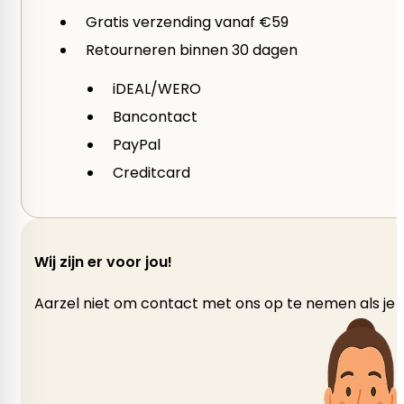
1 van de 5 sterren
2 van de 5 sterren
3 
Gratis verzending vanaf €59
Je beoordeling
*
Retourneren binnen 30 dagen
iDEAL/WERO
Bancontact
PayPal
Creditcard
Wij zijn er voor jou!
Aarzel niet om contact met ons op te nemen als je v