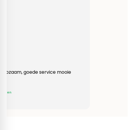
Heel behulpzaam, goede service mooie
produkten!
Yvonne Claessen