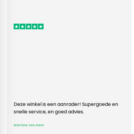
kel is een aanrader! Supergoede en
Vlotte ontvangs
ervice, en goed advies.
klopte heel bl
Rieneke, ze hee
an Dam
gegeven een er