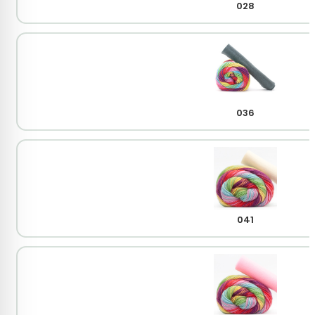
028
036
041