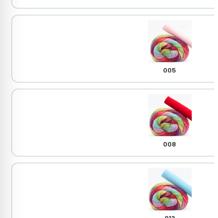
005
008