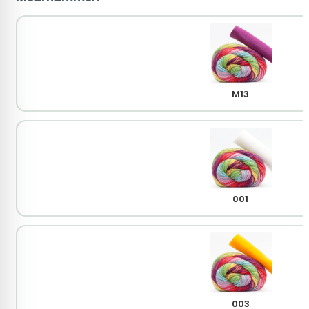
M13
001
003