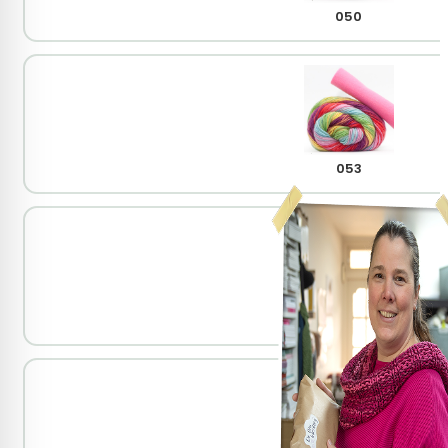
050
053
056