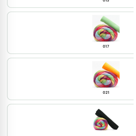
013
017
021