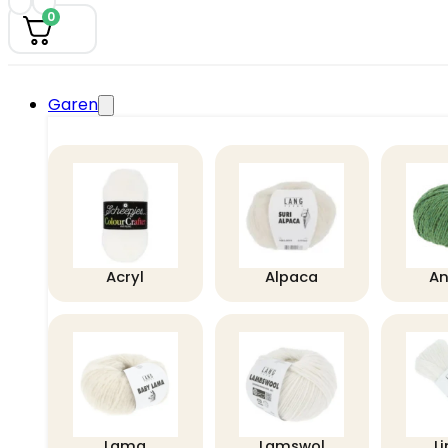
0
Garen
Acryl
Alpaca
A
Lama
Lamswol
L