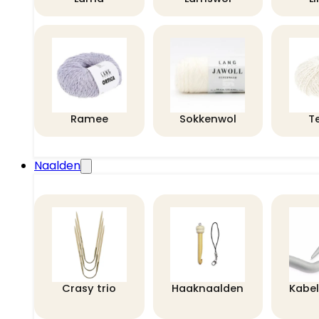
Ramee
Sokkenwol
T
Naalden
Crasy trio
Haaknaalden
Kabe