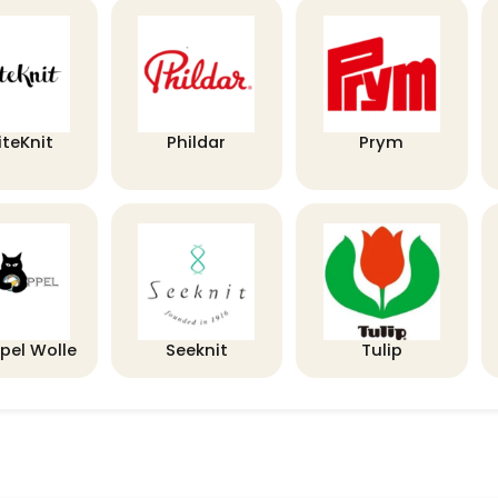
iteKnit
Phildar
Prym
pel Wolle
Seeknit
Tulip