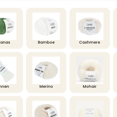
nanas
Bamboe
Cashmere
innen
Merino
Mohair