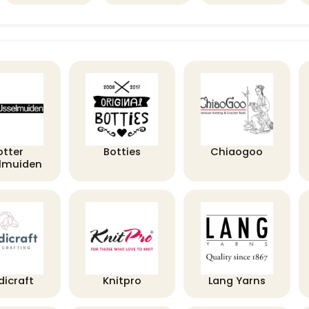
otter
Botties
Chiaogoo
elmuiden
dicraft
Knitpro
Lang Yarns