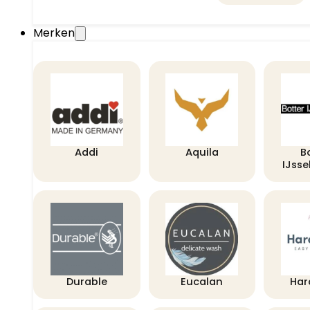
Merken
Addi
Aquila
B
IJss
Durable
Eucalan
Har