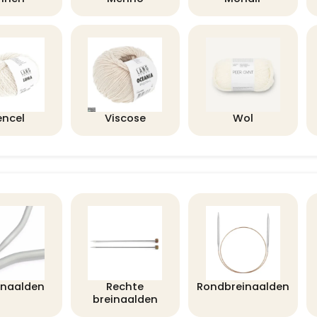
encel
Viscose
Wol
lnaalden
Rechte
Rondbreinaalden
breinaalden