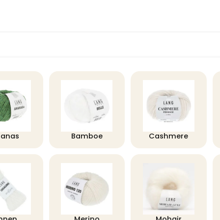
nanas
Bamboe
Cashmere
innen
Merino
Mohair