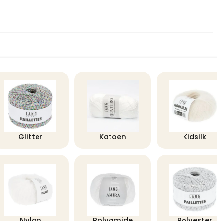
Glitter
Katoen
Kidsilk
Nylon
Polyamide
Polyester