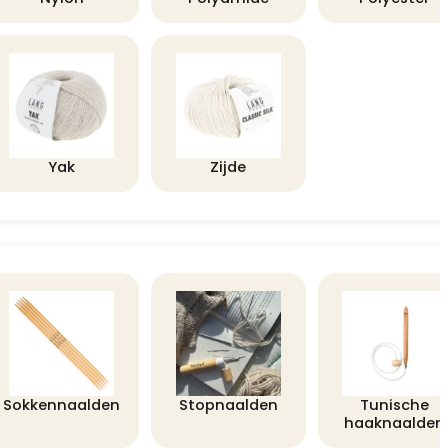
Yak
Zijde
Sokkennaalden
Stopnaalden
Tunische
haaknaalden