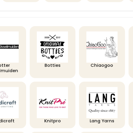
otter
Botties
Chiaogoo
elmuiden
dicraft
Knitpro
Lang Yarns