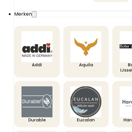
Merken
Addi
Aquila
B
IJss
Durable
Eucalan
Har