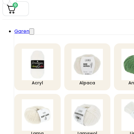
0
Garen
Acryl
Alpaca
A
Lama
Lamswol
L