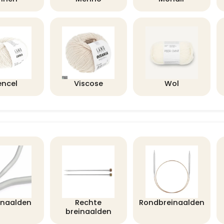
encel
Viscose
Wol
lnaalden
Rechte
Rondbreinaalden
breinaalden