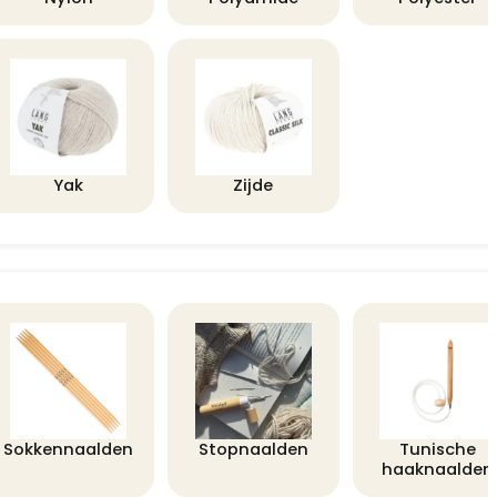
Yak
Zijde
Sokkennaalden
Stopnaalden
Tunische
haaknaalden