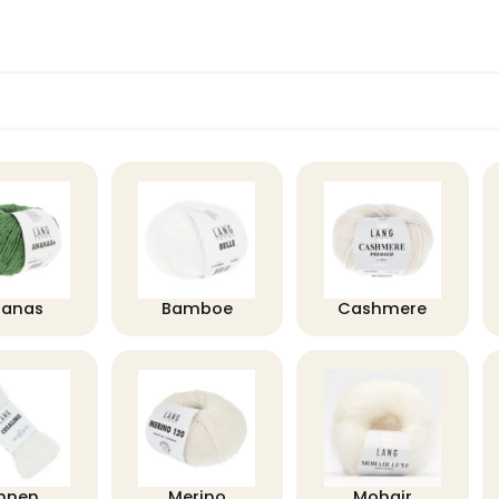
nanas
Bamboe
Cashmere
innen
Merino
Mohair