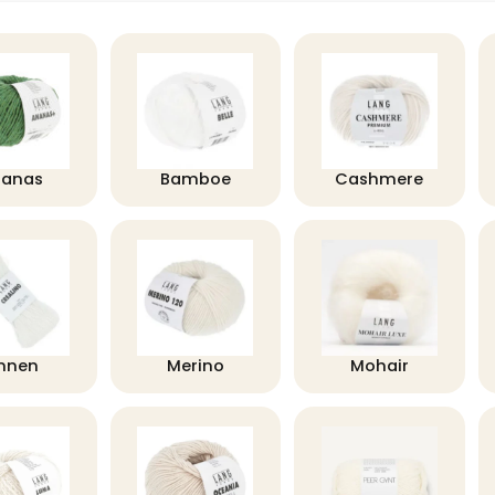
nanas
Bamboe
Cashmere
innen
Merino
Mohair