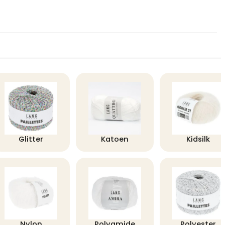
Glitter
Katoen
Kidsilk
Nylon
Polyamide
Polyester