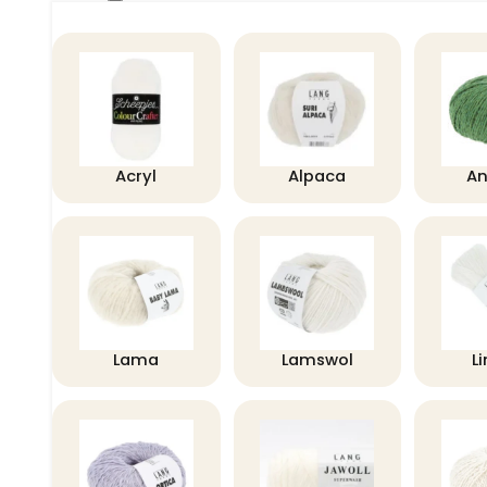
Acryl
Alpaca
A
Lama
Lamswol
L