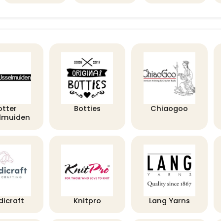
otter
Botties
Chiaogoo
elmuiden
dicraft
Knitpro
Lang Yarns