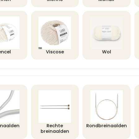
encel
Viscose
Wol
lnaalden
Rechte
Rondbreinaalden
breinaalden