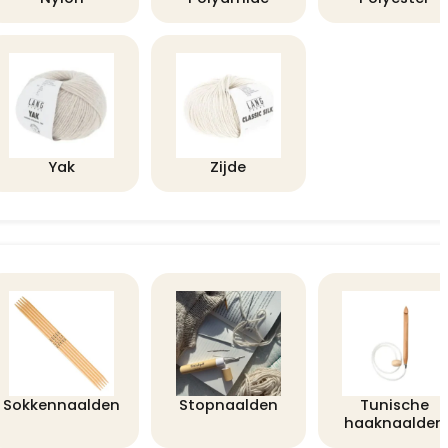
Yak
Zijde
Sokkennaalden
Stopnaalden
Tunische
haaknaalden