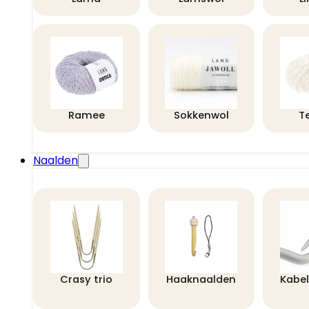
Ramee
Sokkenwol
T
Naalden
Crasy trio
Haaknaalden
Kabe