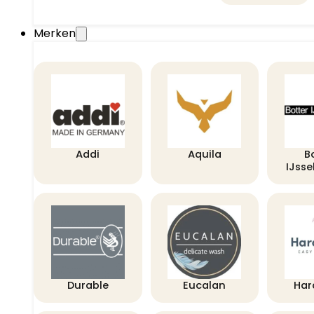
Merken
Addi
Aquila
B
IJss
Durable
Eucalan
Har