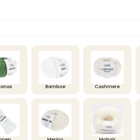
nanas
Bamboe
Cashmere
innen
Merino
Mohair