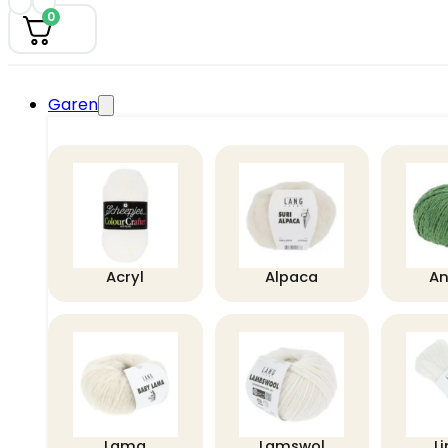
0
Garen
Acryl
Alpaca
A
Lama
Lamswol
L