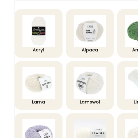
Acryl
Alpaca
A
Lama
Lamswol
L