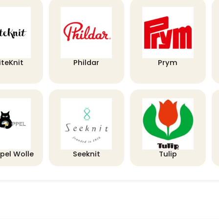
iteKnit
Phildar
Prym
pel Wolle
Seeknit
Tulip