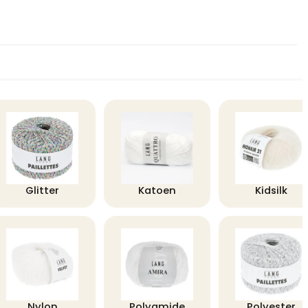
Glitter
Katoen
Kidsilk
Nylon
Polyamide
Polyester