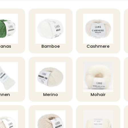
nanas
Bamboe
Cashmere
innen
Merino
Mohair