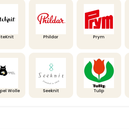
iteKnit
Phildar
Prym
pel Wolle
Seeknit
Tulip