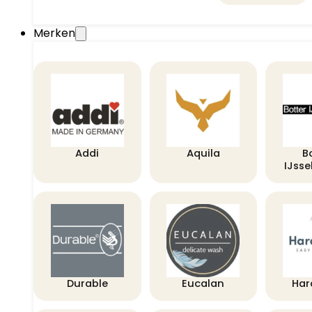
Merken
Addi
Aquila
B
IJss
Durable
Eucalan
Har