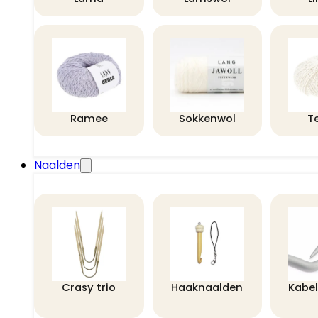
Ramee
Sokkenwol
T
Naalden
Crasy trio
Haaknaalden
Kabe