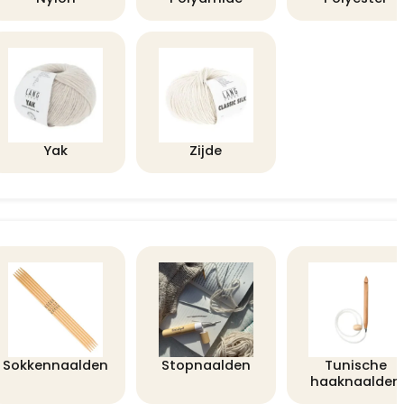
Yak
Zijde
Sokkennaalden
Stopnaalden
Tunische
haaknaalden