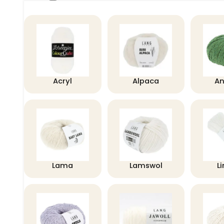
Acryl
Alpaca
A
Lama
Lamswol
L