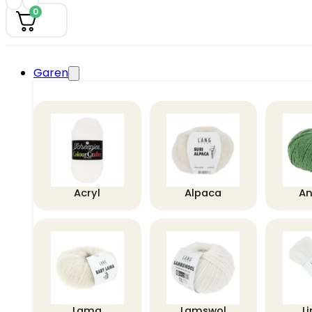
0
Garen
Acryl
Alpaca
A
Lama
Lamswol
L