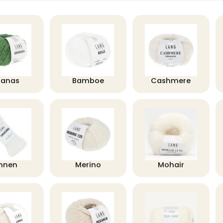
nanas
Bamboe
Cashmere
innen
Merino
Mohair