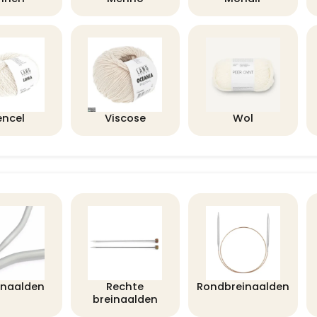
encel
Viscose
Wol
lnaalden
Rechte
Rondbreinaalden
breinaalden