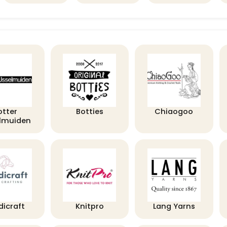
otter
Botties
Chiaogoo
elmuiden
dicraft
Knitpro
Lang Yarns