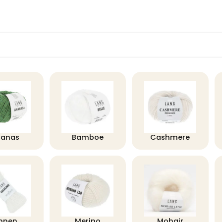
nanas
Bamboe
Cashmere
innen
Merino
Mohair