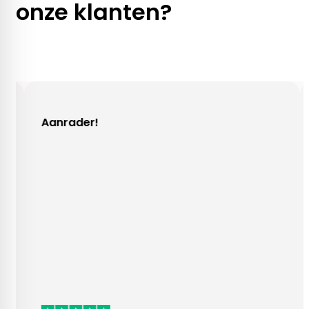
onze klanten?
er!
Gezellig cont