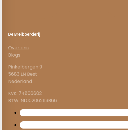
De Breiboerderij
Over ons
Blogs
Pinkelbergen 9
5683 LN Best
Nederland
KvK: 74806602
BTW: NL002062113B66