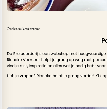
Traditioneel zoals vroeger
Pe
De Breiboerderij is een webshop met hoogwaardige b
Rieneke Vermeer helpt je graag op weg met persoonlijk a
vind je rust, inspiratie en alles wat je nodig hebt voor
Heb je vragen? Rieneke helpt je graag verder! Klik op 