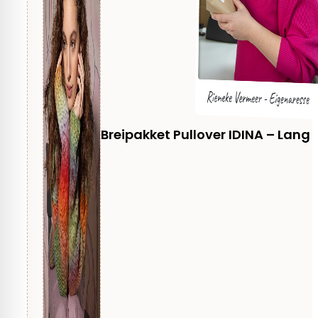
Dames
Techniek
Breien
Breipakket Pullover IDINA – Lang 
Kleding
Trui
Aanbevolen naalddikte
10 mm, 9 mm
Merk