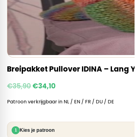
Breipakket Pullover IDINA – Lang Y
€
35,90
€
34,10
Patroon verkrijgbaar in NL / EN / FR / DU / DE
Kies je patroon
1