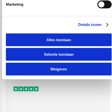
Marketing
r!
Gezellig conta
Details tonen
Alles toestaan
Selectie toestaan
Weigeren