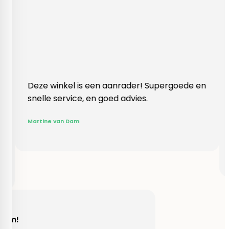
kel is een aanrader! Supergoede en
Vlotte ontvangs
rvice, en goed advies.
klopte heel bli
Rieneke, ze hee
n Dam
gegeven een er
R. van Buel
Behulpzaam!