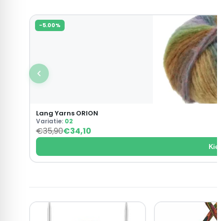
-5.00%
Lang Yarns ORION
Variatie:
02
€
35,90
€
34,10
Kies