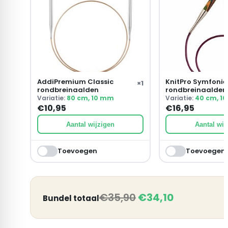
AddiPremium Classic
KnitPro Symfonie
×
1
rondbreinaalden
rondbreinaalden
Variatie:
80 cm, 10 mm
Variatie:
40 cm, 1
€
10,95
€
16,95
Aantal wijzigen
Aantal wij
Toevoegen
Toevoegen
€
35,90
€
34,10
Bundel totaal