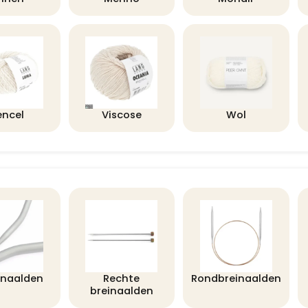
encel
Viscose
Wol
lnaalden
Rechte
Rondbreinaalden
breinaalden