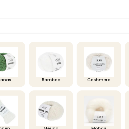
nanas
Bamboe
Cashmere
innen
Merino
Mohair