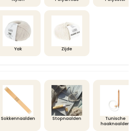
Yak
Zijde
Sokkennaalden
Stopnaalden
Tunische
haaknaalden