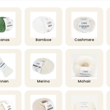
nanas
Bamboe
Cashmere
innen
Merino
Mohair