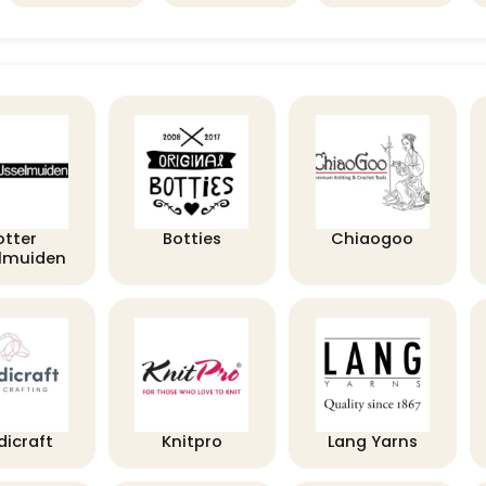
otter
Botties
Chiaogoo
elmuiden
dicraft
Knitpro
Lang Yarns