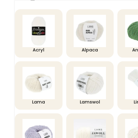
Acryl
Alpaca
A
Lama
Lamswol
L