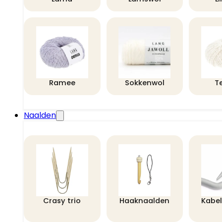
Ramee
Sokkenwol
T
Naalden
Crasy trio
Haaknaalden
Kabe