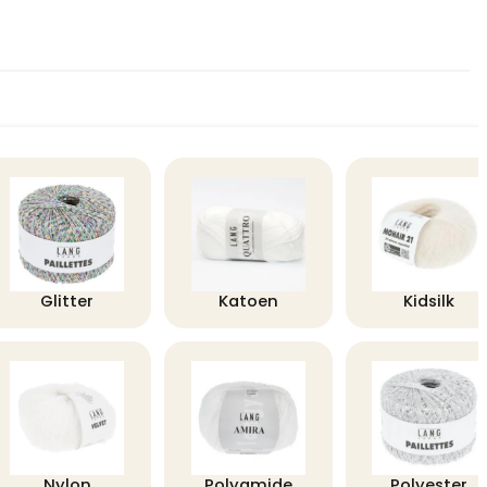
Glitter
Katoen
Kidsilk
Nylon
Polyamide
Polyester