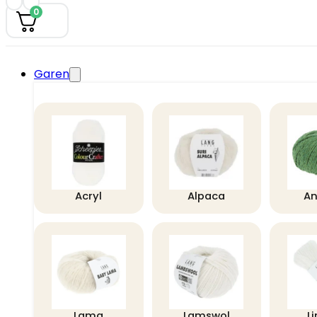
0
Garen
Acryl
Alpaca
A
Lama
Lamswol
L