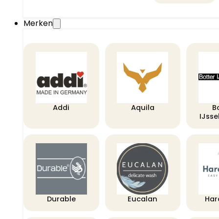
Merken
Addi
Aquila
B
IJss
Durable
Eucalan
Har