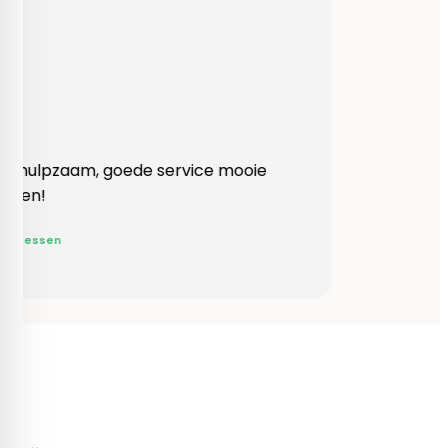
Heel behulpzaam, goede service mooie
produkten!
Yvonne Claessen