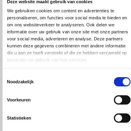
Deze website maakt gebruik van cookies
We gebruiken cookies om content en advertenties te
personaliseren, om functies voor social media te bieden en
om ons websiteverkeer te analyseren. Ook delen we
informatie over uw gebruik van onze site met onze partners
voor social media, adverteren en analyse. Deze partners
kunnen deze gegevens combineren met andere informatie
die u aan ze heeft verstrekt of die ze hebben verzameld op
basis van uw gebruik van hun services.
Toestemmingsselectie
 een aanrader! Supergoede en
Vlotte ontvangst van 
Noodzakelijk
 en goed advies.
klopte heel blij na t
Rieneke, ze heeft me 
Voorkeuren
gegeven een erg geze
R. van Buel
Statistieken