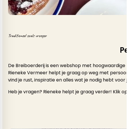
Traditioneel zoals vroeger
Pe
De Breiboerderij is een webshop met hoogwaardige b
Rieneke Vermeer helpt je graag op weg met persoonlijk a
vind je rust, inspiratie en alles wat je nodig hebt voor
Heb je vragen? Rieneke helpt je graag verder! Klik op 