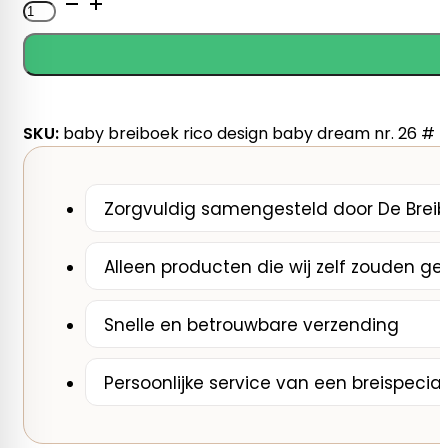
Baby
Breiboek
Rico
Design
Baby
Dream
SKU:
baby breiboek rico design baby dream nr. 26 #
nr.
26
aantal
Zorgvuldig samengesteld door De Breib
Alleen producten die wij zelf zouden ge
Snelle en betrouwbare verzending
Persoonlijke service van een breispecial