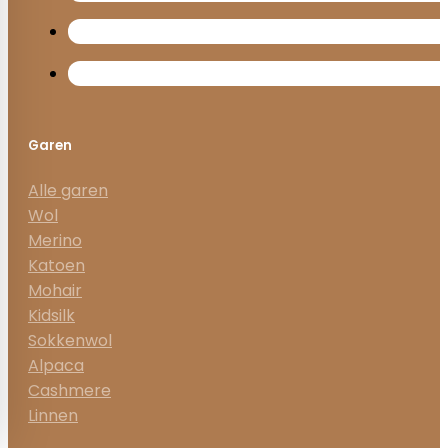
Garen
Alle garen
Wol
Merino
Katoen
Mohair
Kidsilk
Sokkenwol
Alpaca
Cashmere
Linnen