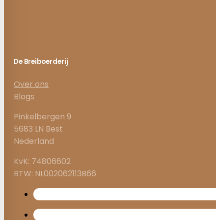
De Breiboerderij
Over ons
Blogs
Pinkelbergen 9
5683 LN Best
Nederland
KvK: 74806602
BTW: NL002062113B66