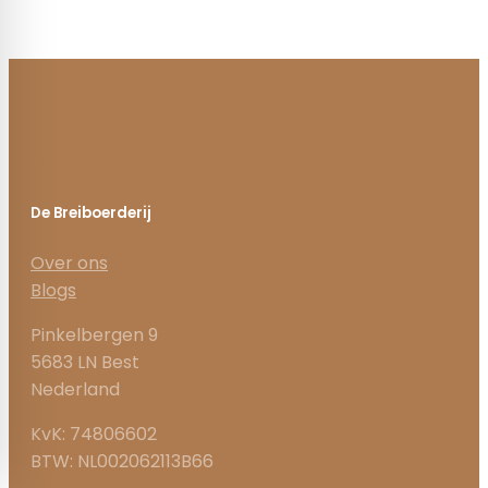
De Breiboerderij
Over ons
Blogs
Pinkelbergen 9
5683 LN Best
Nederland
KvK: 74806602
BTW: NL002062113B66