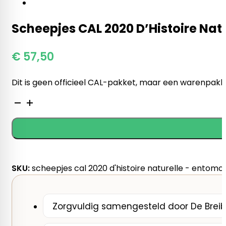
Scheepjes CAL 2020 D’Histoire Nat
€
57,50
Dit is geen officieel CAL-pakket, maar een warenpakke
Scheepjes
CAL
2020
D'Histoire
Naturelle
-
SKU:
scheepjes cal 2020 d'histoire naturelle - entomo
Entomology
-
Colour
Zorgvuldig samengesteld door De Breib
Crafter