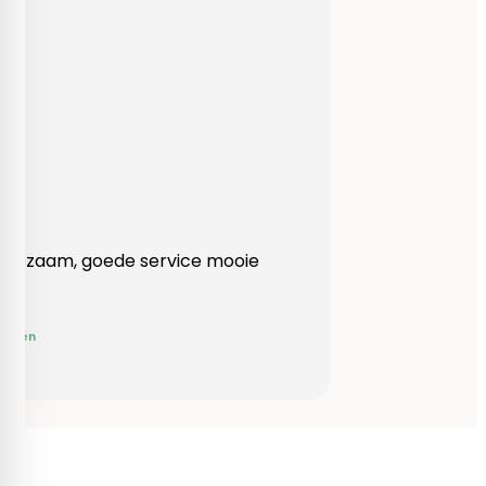
Heel behulpzaam, goede service mooie
produkten!
Yvonne Claessen