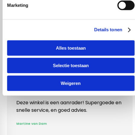
Marketing
Details tonen
Alles toestaan
Selectie toestaan
Weigeren
kel is een aanrader! Supergoede en
Vlotte ontvangs
rvice, en goed advies.
klopte heel bli
Rieneke, ze hee
n Dam
gegeven een er