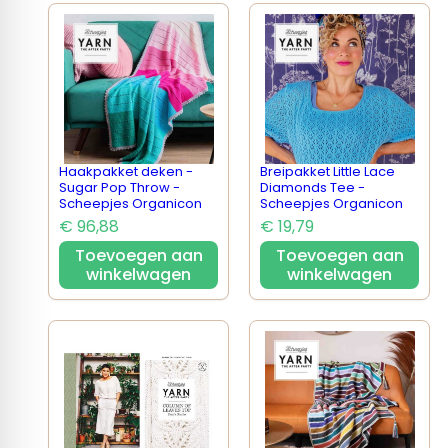
Haakpakket deken -
Breipakket Little Lace
Sugar Pop Throw -
Diamonds Tee -
Scheepjes Organicon
Scheepjes Organicon
€ 96,88
€ 19,79
Toevoegen aan
Toevoegen aan
winkelwagen
winkelwagen