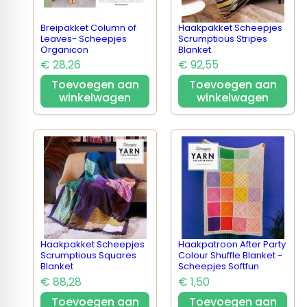
Breipakket Column of
Haakpakket Scheepjes
Leaves- Scheepjes
Scrumptious Stripes
Organicon
Blanket
€ 28,26
€ 92,55
Toevoegen aan
Toevoegen aan
winkelwagen
winkelwagen
Haakpakket Scheepjes
Haakpatroon After Party
Scrumptious Squares
Colour Shuffle Blanket -
Blanket
Scheepjes Softfun
€ 88,28
€ 1,50
Toevoegen aan
Toevoegen aan