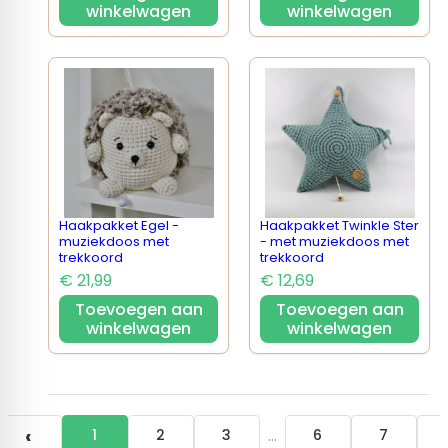
winkelwagen
winkelwagen
Haakpakket Egel -
Haakpakket Twinkle Ster
muziekdoos met
- met muziekdoos met
trekkoord
trekkoord
€ 21,99
€ 12,69
Toevoegen aan
Toevoegen aan
winkelwagen
winkelwagen
‹
…
1
2
3
6
7