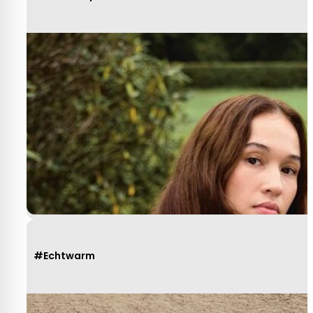
Heel behulpzaam, goede service mooie
produkten!
Yvonne Claessen
#Echtwarm