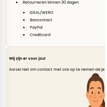
Retourneren binnen 30 dagen
iDEAL/WERO
Garen
Bancontact
Mohair, Polyamide – Nylon, Wol
PayPal
Creditcard
gewicht per bol
50 gram
Wij zijn er voor jou!
Looplengte
Aarzel niet om contact met ons op te nemen als je v
95 m