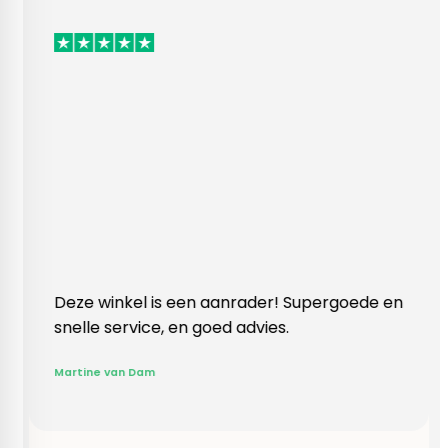
inkel is een aanrader! Supergoede en
Vlotte ontvan
 service, en goed advies.
klopte heel 
Rieneke, ze h
 van Dam
gegeven een 
R. van Buel