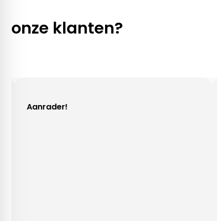
onze klanten?
der!
Gezellig con