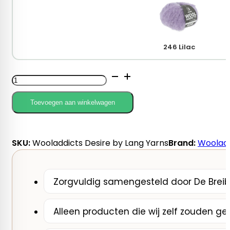
246 Lilac
Wooladdicts
DESIRE
by
Toevoegen aan winkelwagen
Lang
Yarns
aantal
SKU:
Wooladdicts Desire by Lang Yarns
Brand:
Wooladd
Zorgvuldig samengesteld door De Breib
Alleen producten die wij zelf zouden ge