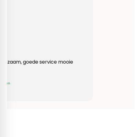
Heel behulpzaam, goede service mooie
produkten!
Yvonne Claessen