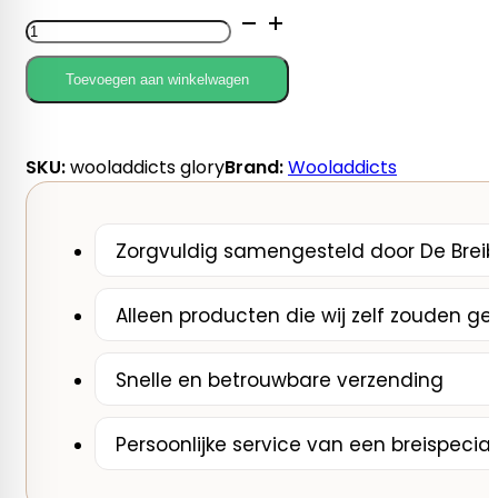
Wooladdicts
Glory
by
Toevoegen aan winkelwagen
Lang
Yarns
aantal
SKU:
wooladdicts glory
Brand:
Wooladdicts
Zorgvuldig samengesteld door De Breib
Alleen producten die wij zelf zouden ge
Snelle en betrouwbare verzending
Persoonlijke service van een breispecial