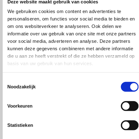
Deze website maakt gebruik van cookies
Kleur
We gebruiken cookies om content en advertenties te
personaliseren, om functies voor social media te bieden en
Beige, Blauw, Bruin, Geel, Grijs, Groen, Oranje, Paars
om ons websiteverkeer te analyseren. Ook delen we
informatie over uw gebruik van onze site met onze partners
voor social media, adverteren en analyse. Deze partners
Kleurnummer
kunnen deze gegevens combineren met andere informatie
die u aan ze heeft verstrekt of die ze hebben verzameld op
02 Limestone, 03 Light Grey, 04 Black, 05 Grey, 09 Q
basis van uw gebruik van hun services.
Pumpkin, 62 Wine, 65 Magenta, 66 Velvet, 68 Chocola
Light Grey, 106 Juniper, 116 Matcha, 117 Kale, 118 Spi
5 sterren op Google
Toestemmingsselectie
De beste kwaliteit die er is
Noodzakelijk
Garen
Gratis verzending vanaf €59
Retourneren binnen 30 dagen
Voorkeuren
Merino Wol
iDEAL/WERO
Merk
Bancontact
Statistieken
PayPal