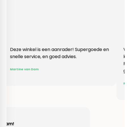
inkel is een aanrader! Supergoede en
Vlotte ontvan
service, en goed advies.
klopte heel b
Rieneke, ze h
van Dam
gegeven een 
R. van Buel
Behulpzaam!