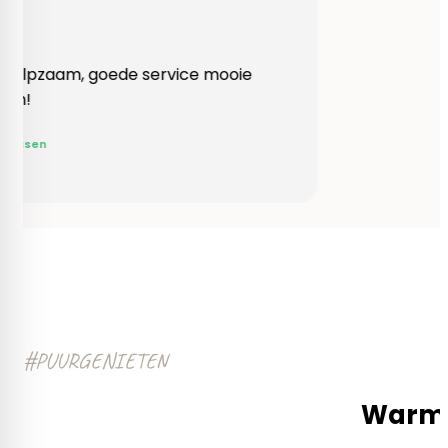
Heel behulpzaam, goede service mooie
produkten!
Yvonne Claessen
#PUURGENIETEN
Warm e