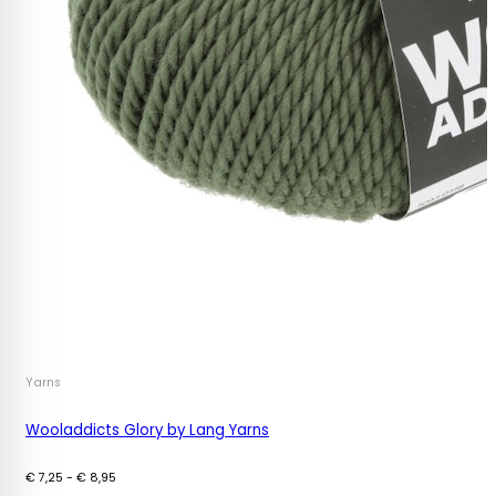
Yarns
Wooladdicts Glory by Lang Yarns
Prijsklasse:
€
7,25
-
€
8,95
€ 7,25