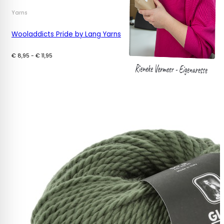
Yarns
Wooladdicts Pride by Lang Yarns
Prijsklasse:
€
8,95
-
€
11,95
€ 8,95
tot
€ 11,95