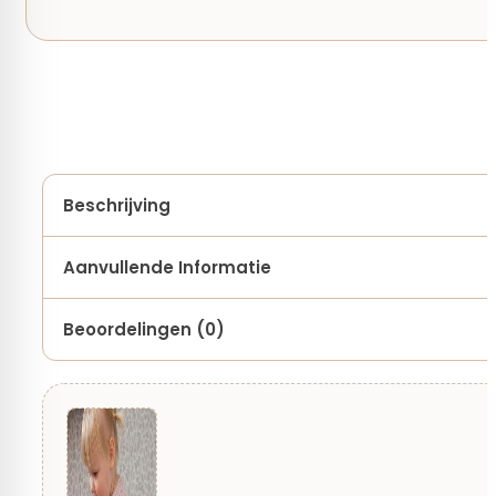
Beschrijving
Aanvullende Informatie
Beoordelingen (0)
Levertijd:
op voorraad
Merk
Er zijn nog geen beoordelingen.