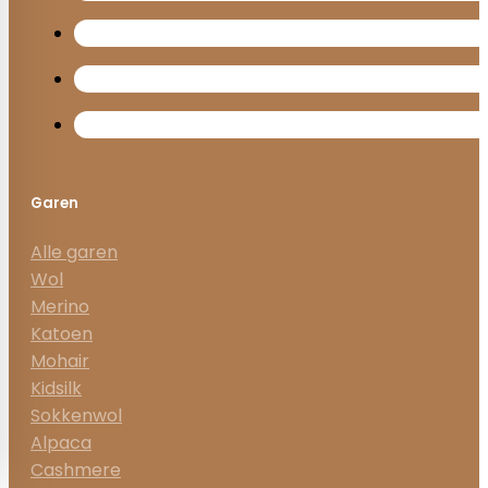
Garen
Alle garen
Wol
Merino
Katoen
Mohair
Kidsilk
Sokkenwol
Alpaca
Cashmere