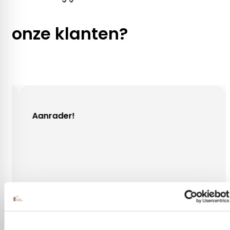
onze klanten?
r!
Gezellig conta