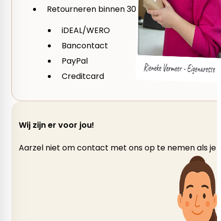
Je beoordeling
*
Retourneren binnen 30 dagen
Aanbevolen naalddikte
iDEAL/WERO
Bancontact
2,5 mm, 3 mm
PayPal
Creditcard
Moeilijkheid
2 Easy
Wij zijn er voor jou!
Taal
Aarzel niet om contact met ons op te nemen als je v
Engels, Nederlands
Seizoen
Lente, Zomer