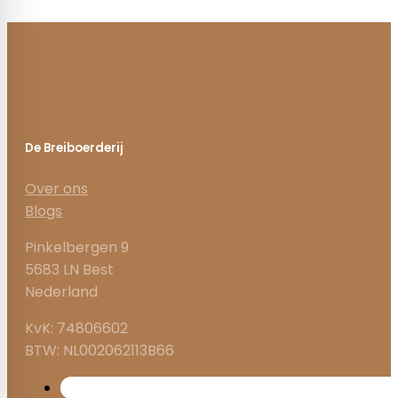
De Breiboerderij
Over ons
Blogs
Pinkelbergen 9
5683 LN Best
Nederland
KvK: 74806602
BTW: NL002062113B66