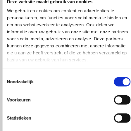
Deze website maakt gebruik van cookies
We gebruiken cookies om content en advertenties te
personaliseren, om functies voor social media te bieden en
om ons websiteverkeer te analyseren. Ook delen we
informatie over uw gebruik van onze site met onze partners
voor social media, adverteren en analyse. Deze partners
kunnen deze gegevens combineren met andere informatie
die u aan ze heeft verstrekt of die ze hebben verzameld op
basis van uw gebruik van hun services.
Toestemmingsselectie
Noodzakelijk
kel is een aanrader! Supergoede en
Vlotte ontvangs
rvice, en goed advies.
klopte heel bli
Voorkeuren
Rieneke, ze hee
n Dam
gegeven een erg
Statistieken
R. van Buel