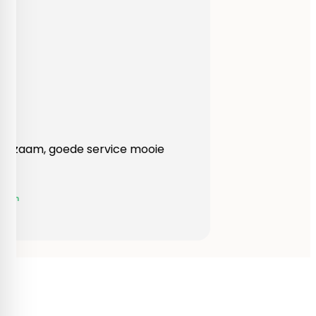
Heel behulpzaam, goede service mooie
produkten!
Yvonne Claessen