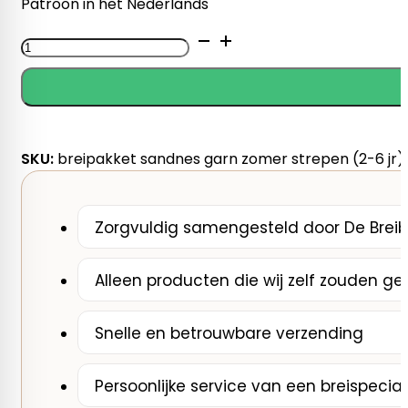
Patroon in het Nederlands
Breipakket
Sandnes
Garn
Zomer
Strepen
Top
SKU:
breipakket sandnes garn zomer strepen (2-6 jr)
Mandarin
Petit
(2
Zorgvuldig samengesteld door De Breib
-6
jr)
Alleen producten die wij zelf zouden ge
aantal
Snelle en betrouwbare verzending
Persoonlijke service van een breispecial