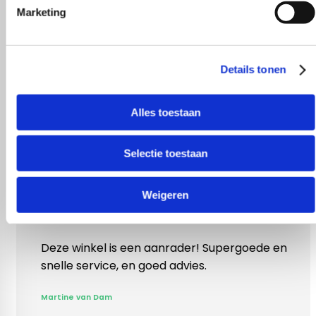
Marketing
Details tonen
Alles toestaan
Selectie toestaan
Weigeren
el is een aanrader! Supergoede en
Vlotte ontvangst
vice, en goed advies.
klopte heel blij
Rieneke, ze heef
 Dam
gegeven een erg