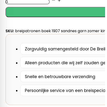
boek
1907
Sandnes
Garn
Zomer
SKU:
breipatronen boek 1907 sandnes garn zomer kin
Kinderen
aantal
Zorgvuldig samengesteld door De Breib
Alleen producten die wij zelf zouden ge
Snelle en betrouwbare verzending
Persoonlijke service van een breispecial