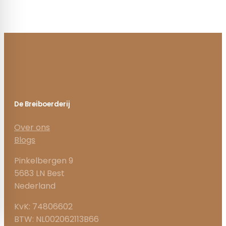
De Breiboerderij
Over ons
Blogs
Pinkelbergen 9
5683 LN Best
Nederland
KvK: 74806602
BTW: NL002062113B66