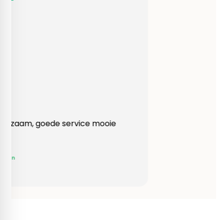
Heel behulpzaam, goede service mooie
produkten!
Yvonne Claessen