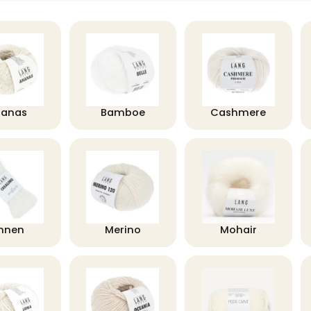
nanas
Bamboe
Cashmere
innen
Merino
Mohair