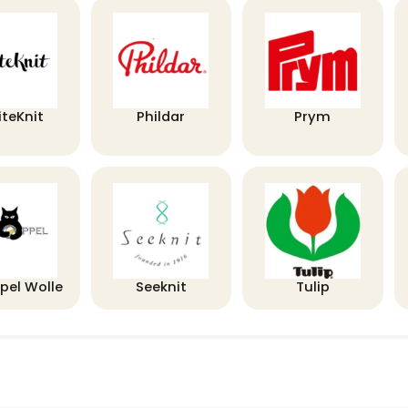
iteKnit
Phildar
Prym
pel Wolle
Seeknit
Tulip