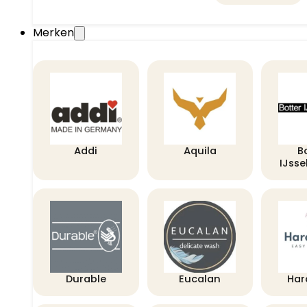
Merken
Addi
Aquila
B
IJss
Durable
Eucalan
Har