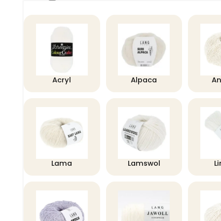
Acryl
Alpaca
A
Lama
Lamswol
L