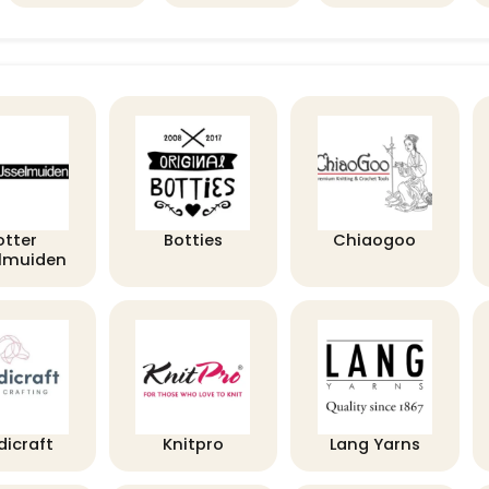
otter
Botties
Chiaogoo
elmuiden
dicraft
Knitpro
Lang Yarns