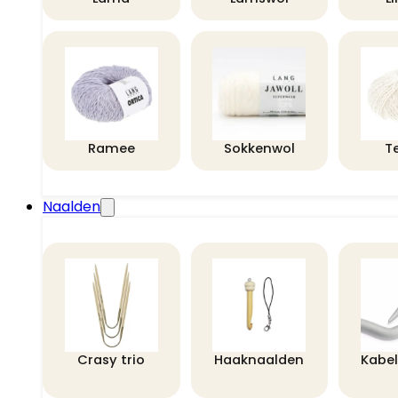
Ramee
Sokkenwol
T
Naalden
Crasy trio
Haaknaalden
Kabe