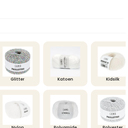
Glitter
Katoen
Kidsilk
Nylon
Polyamide
Polyester