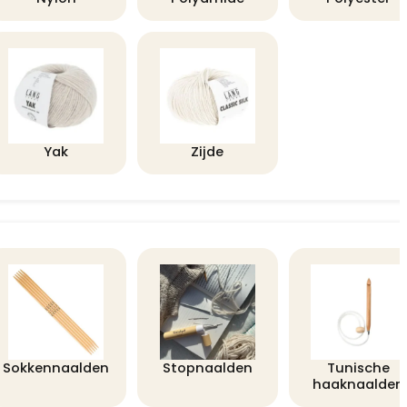
Yak
Zijde
Sokkennaalden
Stopnaalden
Tunische
haaknaalden