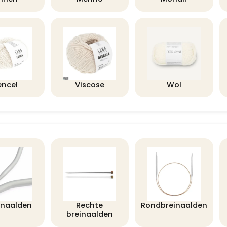
encel
Viscose
Wol
lnaalden
Rechte
Rondbreinaalden
breinaalden