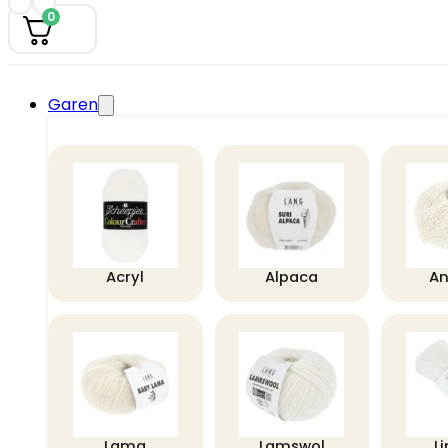
0
Garen
Acryl
Alpaca
A
Lama
Lamswol
L