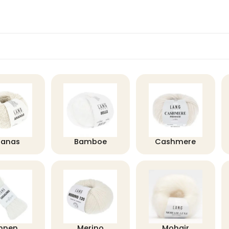
nanas
Bamboe
Cashmere
innen
Merino
Mohair